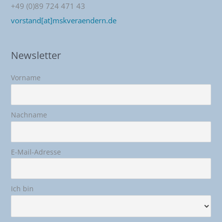
+49 (0)89 724 471 43
vorstand[at]mskveraendern.de
Newsletter
Vorname
Nachname
E-Mail-Adresse
Ich bin