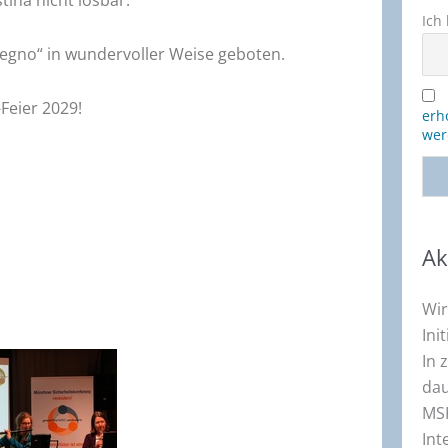
tina nicht lösbar.
Ich
egno“ in wundervoller Weise geboten.
-Feier 2029!
erh
wer
Ak
Wir
Ini
In 
dau
MSK
Int