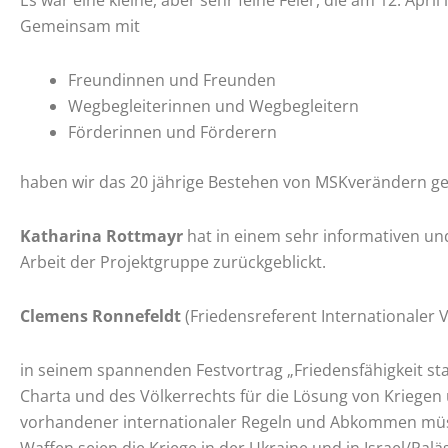
Es war eine kleine, aber sehr feine Feier, die am 12. Apr
Gemeinsam mit
Freundinnen und Freunden
Wegbegleiterinnen und Wegbegleitern
Förderinnen und Förderern
haben wir das 20 jährige Bestehen von MSKverändern gef
Katharina Rottmayr
hat in einem sehr informativen und
Arbeit der Projektgruppe zurückgeblickt.
Clemens Ronnefeldt
(Friedensreferent Internationaler
in seinem spannenden Festvortrag „Friedensfähigkeit st
Charta und des Völkerrechts für die Lösung von Kriegen 
vorhandener internationaler Regeln und Abkommen müss