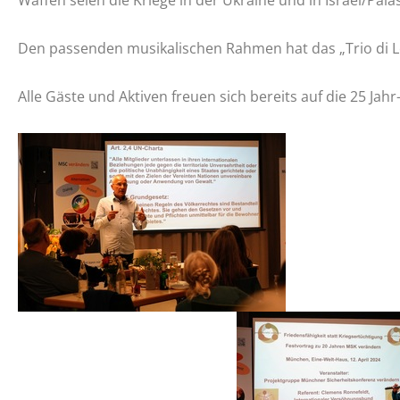
Waffen seien die Kriege in der Ukraine und in Israel/Paläs
Den passenden musikalischen Rahmen hat das „Trio di L
Alle Gäste und Aktiven freuen sich bereits auf die 25 Jahr