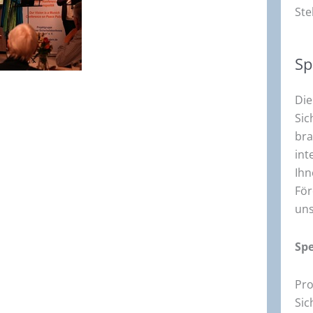
Ste
Sp
Die
Sic
bra
int
Ihn
För
uns
Sp
Pr
Sic