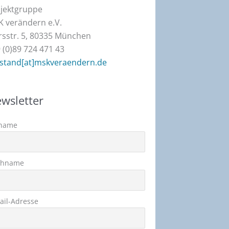
jektgruppe
 verändern e.V.
sstr. 5, 80335 München
 (0)89 724 471 43
stand[at]mskveraendern.de
wsletter
name
chname
ail-Adresse