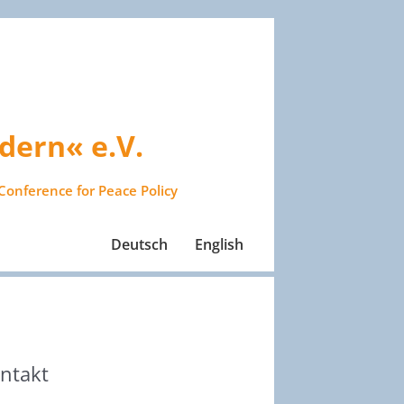
dern« e.V.
Conference for Peace Policy
Deutsch
English
ntakt