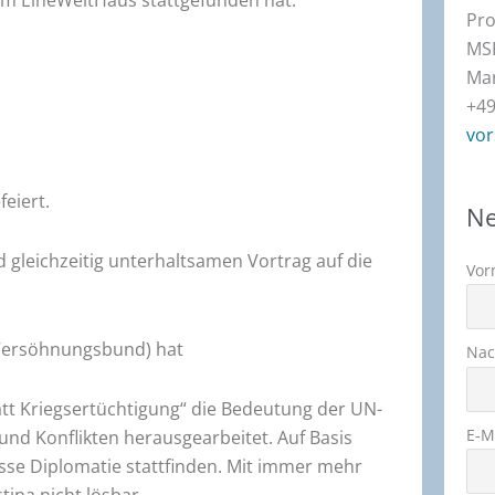
il im EineWeltHaus stattgefunden hat.
Pro
MSK
Mar
+49
vor
eiert.
Ne
 gleichzeitig unterhaltsamen Vortrag auf die
Vor
 Versöhnungsbund) hat
Na
att Kriegsertüchtigung“ die Bedeutung der UN-
E-M
und Konflikten herausgearbeitet. Auf Basis
e Diplomatie stattfinden. Mit immer mehr