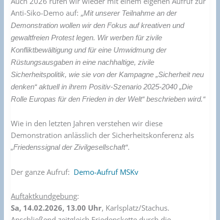
Auch 2026 rufen wir wieder mit einem eigenen Aufruf zur
der
Anti-Siko-Demo auf: „
Mit unserer Teilnahme an der
MSC
Demonstration wollen wir den Fokus auf kreativen und
gewaltfreien Protest legen. Wir werben für zivile
Konfliktbewältigung und für eine Umwidmung der
Rüstungsausgaben in eine nachhaltige, zivile
Sicherheitspolitik, wie sie von der Kampagne „Sicherheit neu
denken“ aktuell in ihrem Positiv-Szenario 2025-2040 „Die
Rolle Europas für den Frieden in der Welt“ beschrieben wird.“
Wie in den letzten Jahren verstehen wir diese
Demonstration anlässlich der Sicherheitskonferenz als
.
„Friedenssignal der Zivilgesellschaft“
Der ganze Aufruf:
Demo-Aufruf MSKv
Auftaktkundgebung
:
Sa, 14.02.2026, 13.00 Uhr
, Karlsplatz/Stachus.
Anschließend zeitgleich Friedenskette durch die