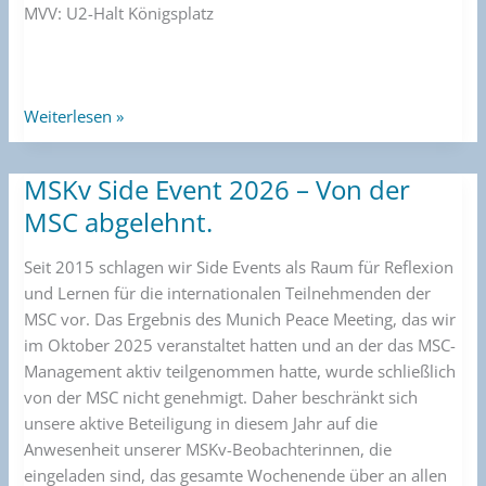
MVV: U2-Halt Königsplatz
Weiterlesen »
MSKv Side Event 2026 – Von der
MSKv
Side
MSC abgelehnt.
Event
2026
Seit 2015 schlagen wir Side Events als Raum für Reflexion
–
und Lernen für die internationalen Teilnehmenden der
Von
MSC vor. Das Ergebnis des Munich Peace Meeting, das wir
der
im Oktober 2025 veranstaltet hatten und an der das MSC-
MSC
Management aktiv teilgenommen hatte, wurde schließlich
abgelehnt.
von der MSC nicht genehmigt. Daher beschränkt sich
unsere aktive Beteiligung in diesem Jahr auf die
Anwesenheit unserer MSKv-Beobachterinnen, die
eingeladen sind, das gesamte Wochenende über an allen