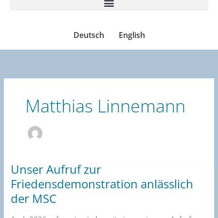
Deutsch
English
Matthias Linnemann
Unser Aufruf zur
Unser
Aufruf
Friedensdemonstration anlässlich
zur
der MSC
Friedensdemonstration
anlässlich