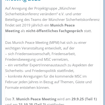
Munich
Peace
Auf Anregung der Projektgruppe „Münchner
Meeting
Sicherheitskonferenz verändern“ e.V. und unter
2025
Beteiligung des Teams der Münchner Sicherheitskonferenz
findet seit 2019 jährlich ein
Munich Peace
Meeting
als
nicht-öffentliches Fachgespräch
statt.
Das Munich Peace Meeting (MPM) hat sich zu einer
wichtigen Veranstaltung entwickelt, auf der
– sich Friedenswissenschaft, Friedensarbeit,
Friedensbewegung und MSC vernetzen,
– ein vertiefter Expert/innenaustausch zu Aspekten der
Sicherheits- und Friedenspolitik stattfindet,
– konkrete Anregungen für die kommende MSC im
Februar jeden Jahres in Bezug auf Themen, Gäste und
Formate entstehen können.
Das
7. Munich Peace Meeting
wird am
29.9.25 (Teil 1)
und am
21.10.25 (Teil 2)
stattfinden.