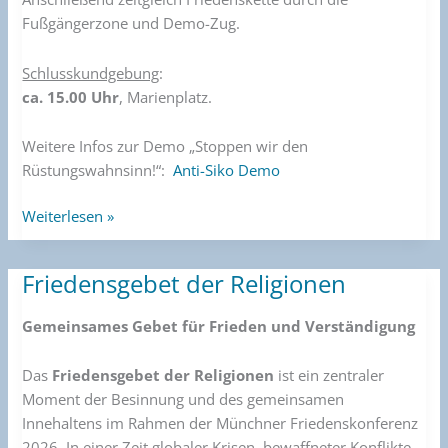
Fußgängerzone und Demo-Zug.
Schlusskundgebung
:
ca. 15.00 Uhr
, Marienplatz.
Weitere Infos zur Demo „Stoppen wir den
Rüstungswahnsinn!“:
Anti-Siko Demo
Weiterlesen »
Friedensgebet der Religionen
Friedensgebet
der
Gemeinsames Gebet für Frieden und Verständigung
Religionen
Das
Friedensgebet der Religionen
ist ein zentraler
Moment der Besinnung und des gemeinsamen
Innehaltens im Rahmen der Münchner Friedenskonferenz
2026. In einer Zeit globaler Krisen, bewaffneter Konflikte