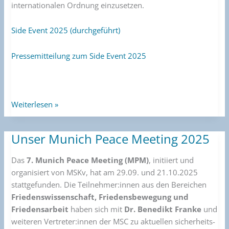
internationalen Ordnung einzusetzen.
Side Event 2025 (durchgeführt)
Pressemitteilung zum Side Event 2025
Weiterlesen »
Unser Munich Peace Meeting 2025
Unser
Munich
Das
7. Munich Peace Meeting (MPM)
, initiiert und
Peace
organisiert von MSKv, hat am 29.09. und 21.10.2025
Meeting
stattgefunden. Die Teilnehmer:innen aus den Bereichen
2025
Friedenswissenschaft, Friedensbewegung und
Friedensarbeit
haben sich mit
Dr. Benedikt Franke
und
weiteren Vertreter:innen der MSC zu aktuellen sicherheits-