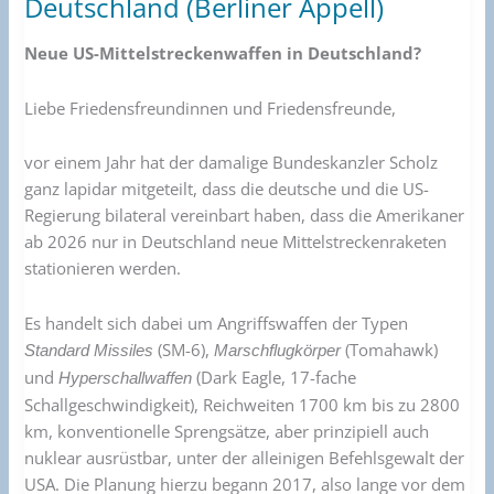
Deutschland (Berliner Appell)
zur
Stationierung
Neue US-Mittelstreckenwaffen in Deutschland?
von
Mittelstreckenwaffen
Liebe Friedensfreundinnen und Friedensfreunde,
in
Deutschland
vor einem Jahr hat der damalige Bundeskanzler Scholz
(Berliner
ganz lapidar mitgeteilt, dass die deutsche und die US-
Appell)
Regierung bilateral vereinbart haben, dass die Amerikaner
ab 2026 nur in Deutschland neue Mittelstreckenraketen
stationieren werden.
Es handelt sich dabei um Angriffswaffen der Typen
(SM-6),
(Tomahawk)
Standard Missiles
Marschflugkörper
und
(Dark Eagle, 17-fache
Hyperschallwaffen
Schallgeschwindigkeit), Reichweiten 1700 km bis zu 2800
km, konventionelle Sprengsätze, aber prinzipiell auch
nuklear ausrüstbar, unter der alleinigen Befehlsgewalt der
USA. Die Planung hierzu begann 2017, also lange vor dem