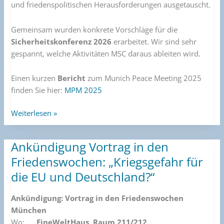
und friedenspolitischen Herausforderungen ausgetauscht.
Gemeinsam wurden konkrete Vorschläge für die
Sicherheitskonferenz 2026
erarbeitet. Wir sind sehr
gespannt, welche Aktivitäten MSC daraus ableiten wird.
Einen kurzen
Bericht
zum Munich Peace Meeting 2025
finden Sie hier:
MPM 2025
Weiterlesen »
Ankündigung Vortrag in den
Ankündigung
Vortrag
Friedenswochen: „Kriegsgefahr für
in
die EU und Deutschland?“
den
Friedenswochen:
Ankündigung: Vortrag in den Friedenswochen
„Kriegsgefahr
München
für
Wo:
EineWeltHaus, Raum 211/212