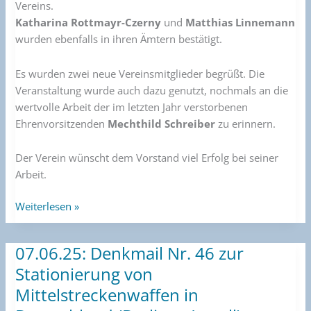
Vereins.
Katharina Rottmayr-Czerny
und
Matthias Linnemann
wurden ebenfalls in ihren Ämtern bestätigt.
Es wurden zwei neue Vereinsmitglieder begrüßt. Die
Veranstaltung wurde auch dazu genutzt, nochmals an die
wertvolle Arbeit der im letzten Jahr verstorbenen
Ehrenvorsitzenden
Mechthild Schreiber
zu erinnern.
Der Verein wünscht dem Vorstand viel Erfolg bei seiner
Arbeit.
Weiterlesen »
07.06.25: Denkmail Nr. 46 zur
07.06.25:
Denkmail
Stationierung von
Nr.
Mittelstreckenwaffen in
46