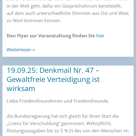
in der Welt geht, dafür ein Gesprächsforum bereitstellt,
auf dem auch unterschiedliche Stimmen aus Ost und West
zu Wort kommen können.
Den Flyer zur Veranstaltung finden Sie
hier
Weiterlesen »
19.09.25: Denkmail Nr. 47 –
19.09.25:
Denkmail
Gewaltfreie Verteidigung ist
Nr.
wirksam
47
–
Liebe Friedensfreundinnen und Friedensfreunde,
Gewaltfreie
Verteidigung
die Bundesregierung hat sich gleich für ihren Start die
ist
„Lizenz für Verschuldung“ gezimmert. Wehrpflicht,
wirksam
Rüstungsausgaben bis zu 5 % (!) des von den Menschen im