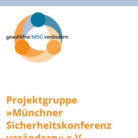
Zum
Inhalt
springen
Projektgruppe
»Münchner
Sicherheitskonferenz
verändern« e.V.