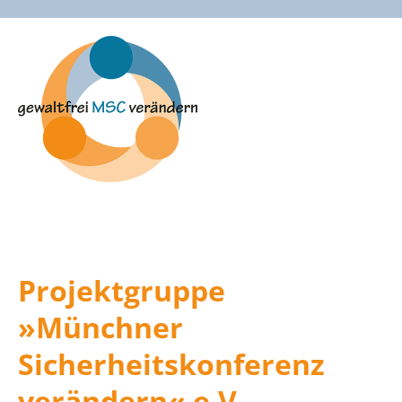
Zum
Inhalt
springen
Projektgruppe
»Münchner
Sicherheitskonferenz
verändern« e.V.