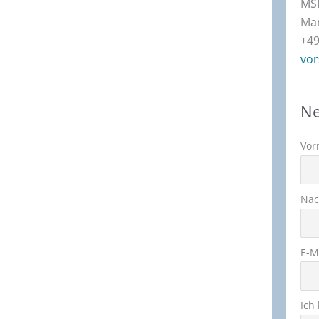
MSK
Mar
+49
vor
Ne
Vor
Na
E-M
Ich