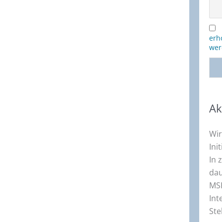
erh
wer
Ak
Wir
Ini
In 
dau
MSK
Int
Ste