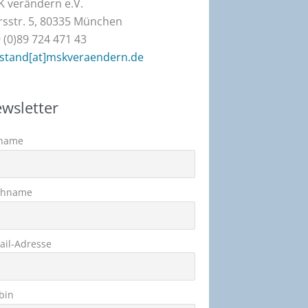
 verändern e.V.
sstr. 5, 80335 München
 (0)89 724 471 43
stand[at]mskveraendern.de
wsletter
name
chname
ail-Adresse
 bin