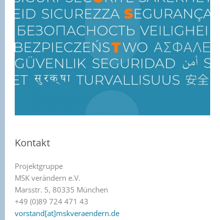
Kontakt
Projektgruppe
MSK verändern e.V.
Marsstr. 5, 80335 München
+49 (0)89 724 471 43
vorstand[at]mskveraendern.de