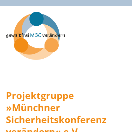
Zum
Inhalt
springen
Projektgruppe
»Münchner
Sicherheitskonferenz
verändern« e.V.