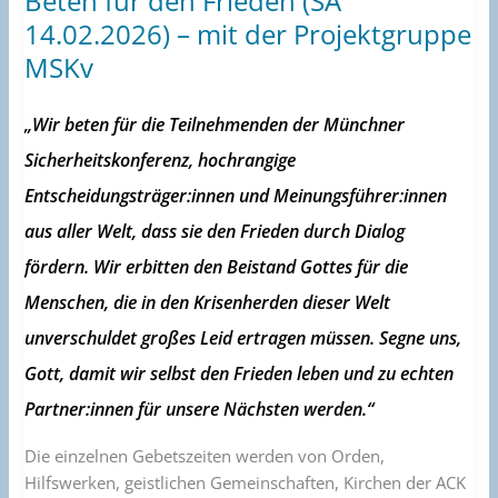
Beten für den Frieden (SA
für
14.02.2026) – mit der Projektgruppe
den
MSKv
Frieden
(SA
„Wir beten für die Teilnehmenden der Münchner
14.02.2026)
–
Sicherheitskonferenz, hochrangige
mit
Entscheidungsträger:innen und Meinungsführer:innen
der
aus aller Welt, dass sie den Frieden durch Dialog
Projektgruppe
MSKv
fördern. Wir erbitten den Beistand Gottes für die
Menschen, die in den Krisenherden dieser Welt
unverschuldet großes Leid ertragen müssen. Segne uns,
Gott, damit wir selbst den Frieden leben und zu echten
Partner:innen für unsere Nächsten werden.“
Die einzelnen Gebetszeiten werden von Orden,
Hilfswerken, geistlichen Gemeinschaften, Kirchen der ACK