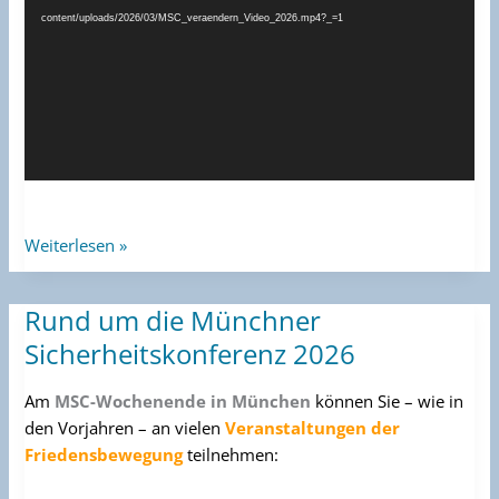
content/uploads/2026/03/MSC_veraendern_Video_2026.mp4?_=1
Weiterlesen »
Rund um die Münchner
Rund
um
Sicherheitskonferenz 2026
die
Münchner
Am
MSC-Wochenende in München
können Sie – wie in
Sicherheitskonferenz
den Vorjahren –
an
vielen
Veranstaltung
en
der
2026
Friedensbewegung
teilnehmen
: