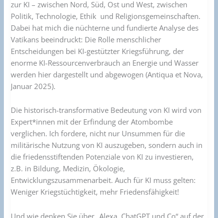
zur KI – zwischen Nord, Süd, Ost und West, zwischen
Politik, Technologie, Ethik und Religionsgemeinschaften.
Dabei hat mich die nüchterne und fundierte Analyse des
Vatikans beeindruckt: Die Rolle menschlicher
Entscheidungen bei KI-gestützter Kriegsführung, der
enorme KI-Ressourcenverbrauch an Energie und Wasser
werden hier dargestellt und abgewogen (Antiqua et Nova,
Januar 2025).
Die historisch-transformative Bedeutung von KI wird von
Expert*innen mit der Erfindung der Atombombe
verglichen. Ich fordere, nicht nur Unsummen für die
militärische Nutzung von KI auszugeben, sondern auch in
die friedensstiftenden Potenziale von KI zu investieren,
z.B. in Bildung, Medizin, Ökologie,
Entwicklungszusammenarbeit. Auch für KI muss gelten:
Weniger Kriegstüchtigkeit, mehr Friedensfähigkeit!
Und wie denken Sie über „Alexa, ChatGPT und Co“ auf der