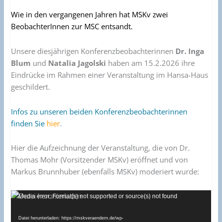
von
Wie in den vergangenen Jahren hat MSKv zwei
MSKv
BeobachterInnen zur MSC entsandt.
Unsere diesjährigen Konferenzbeobachterinnen
Dr. Inga
Blum
und
Natalia Jagolski
haben am 15.2.2026 ihre
Eindrücke im Rahmen einer Veranstaltung im Hansa-Haus
geschildert.
Infos zu unseren beiden Konferenzbeobachterinnen
finden Sie
hier
.
Hier die Aufzeichnung der Veranstaltung, die von Dr.
Thomas Mohr (Vorsitzender MSKv) eröffnet und von
Markus Brunnhuber (ebenfalls MSKv) moderiert wurde:
Video-
Media error: Format(s) not supported or source(s) not found
Player
Datei herunterladen: https://mskveraendern.de/wp-