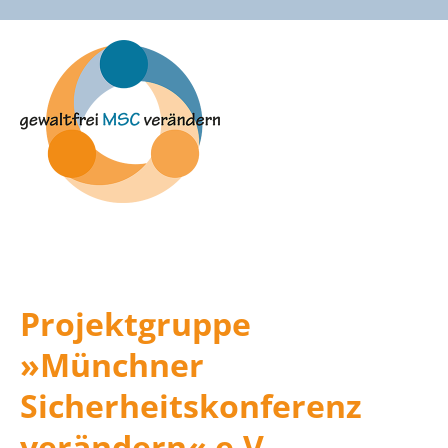
Zum
Inhalt
springen
Projektgruppe
»Münchner
Sicherheitskonferenz
verändern« e.V.