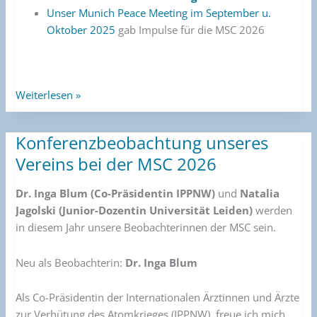
Unser Munich Peace Meeting im September u.
Oktober 2025
gab Impulse für die MSC 2026
Weiterlesen »
Konferenzbeobachtung unseres
Konferenzbeobachtung
unseres
Vereins bei der MSC 2026
Vereins
bei
Dr. Inga Blum (Co-Präsidentin IPPNW)
und
Natalia
der
Jagolski
(Junior-Dozentin Universität Leiden)
werden
MSC
in diesem Jahr unsere Beobachterinnen der MSC sein.
2026
Neu als Beobachterin:
Dr. Inga Blum
Als Co-Präsidentin der Internationalen Ärztinnen und Ärzte
zur Verhütung des Atomkrieges (IPPNW), freue ich mich