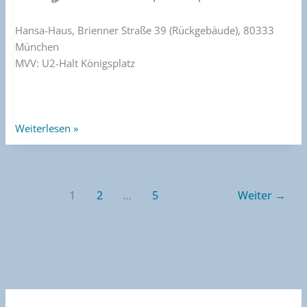
Hansa-Haus, Brienner Straße 39 (Rückgebäude), 80333
München
MVV: U2-Halt Königsplatz
Weiterlesen »
1
2
…
5
Weiter
→