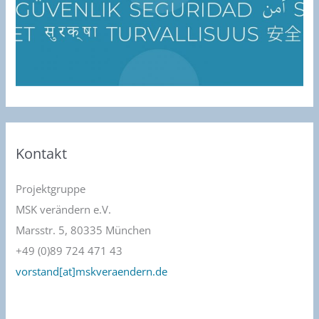
Kontakt
Projektgruppe
MSK verändern e.V.
Marsstr. 5, 80335 München
+49 (0)89 724 471 43
vorstand[at]mskveraendern.de