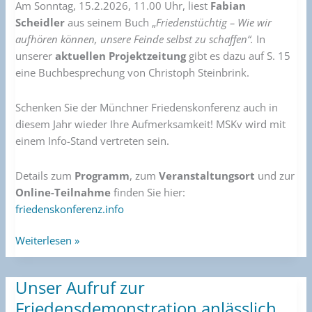
Am Sonntag, 15.2.2026, 11.00 Uhr, liest
Fabian
Scheidler
aus seinem Buch „
Friedenstüchtig – Wie wir
aufhören können, unsere Feinde selbst zu schaffen“.
In
unserer
aktuellen Projektzeitung
gibt es dazu auf S. 15
eine Buchbesprechung von Christoph Steinbrink.
Schenken Sie der Münchner Friedenskonferenz auch in
diesem Jahr wieder Ihre Aufmerksamkeit! MSKv wird mit
einem Info-Stand vertreten sein.
Details zum
Programm
, zum
Veranstaltungsort
und zur
Online-Teilnahme
finden Sie hier:
friedenskonferenz.info
Weiterlesen »
Unser Aufruf zur
Unser
Aufruf
Friedensdemonstration anlässlich