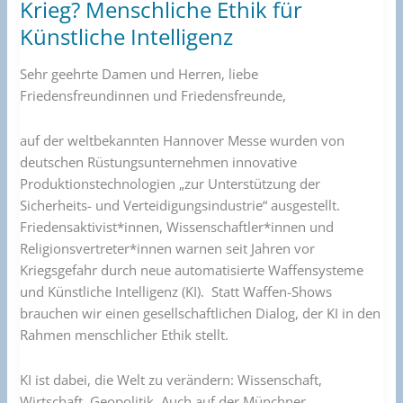
Nr.
Krieg? Menschliche Ethik für
48
Künstliche Intelligenz
–
Frieden
Sehr geehrte Damen und Herren, liebe
oder
Friedensfreundinnen und Friedensfreunde,
Krieg?
Menschliche
auf der weltbekannten Hannover Messe wurden von
Ethik
deutschen Rüstungsunternehmen innovative
für
Produktionstechnologien „zur Unterstützung der
Künstliche
Sicherheits- und Verteidigungsindustrie“ ausgestellt.
Intelligenz
Friedensaktivist*innen, Wissenschaftler*innen und
Religionsvertreter*innen warnen seit Jahren vor
Kriegsgefahr durch neue automatisierte Waffensysteme
und Künstliche Intelligenz (KI). Statt Waffen-Shows
brauchen wir einen gesellschaftlichen Dialog, der KI in den
Rahmen menschlicher Ethik stellt.
KI ist dabei, die Welt zu verändern: Wissenschaft,
Wirtschaft, Geopolitik. Auch auf der Münchner